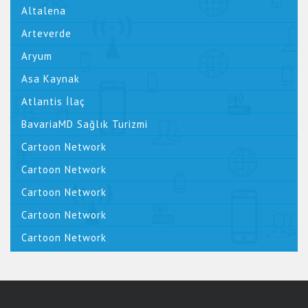
Altalena
Arteverde
Aryum
Asa Kaynak
Atlantis İlaç
BavariaMD Sağlık Turizmi
Cartoon Network
Cartoon Network
Cartoon Network
Cartoon Network
Cartoon Network
Cem Öztürk Official
CHP Resmi Web Sitesi
Dark Orbit - BigPoint Gmbh