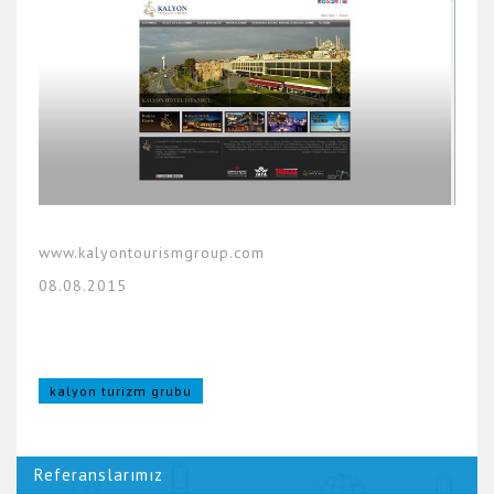
www.kalyontourismgroup.com
08.08.2015
kalyon turizm grubu
Referanslarımız