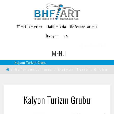
Tüm Hizmetler
Hakkımızda
Referanslarımız
İletişim
EN
MENU
TOGGLE
NAVIGATION
Kalyon Turizm Grubu
/
Referanslarımız
/
Kalyon Turizm Grubu
Kalyon Turizm Grubu