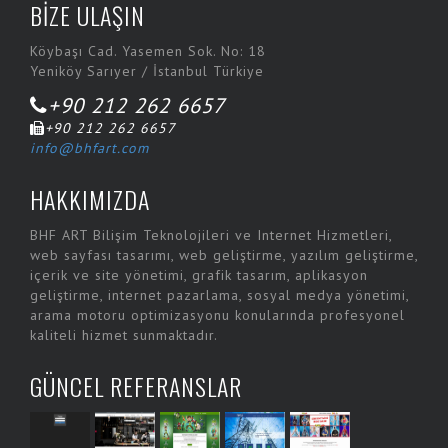
BİZE ULAŞIN
Dekante
Köybaşı Cad. Yasemen Sok. No: 18
Dine&Pay
Yeniköy Sarıyer / İstanbul Türkiye
Doyum Helva ve Reçelleri
+90 212 262 6657
Ent Travel
+90 212 262 6657
info@bhfart.com
Fayda A.Ş.
HAKKIMIZDA
Fayda Net
Fesa Hotel
BHF ART Bilişim Teknolojileri ve Internet Hizmetleri,
web sayfası tasarımı, web geliştirme, yazılım geliştirme,
Fibrobeton
içerik ve site yönetimi, grafik tasarım, aplikasyon
Fibrobetoncity
geliştirme, internet pazarlama, sosyal medya yönetimi,
arama motoru optimizasyonu konularında profesyonel
Fotoğraf Düzelt
kaliteli hizmet sunmaktadır.
Gagak
GÜNCEL REFERANSLAR
Hakman Dyson
Halaman Matbaacılık