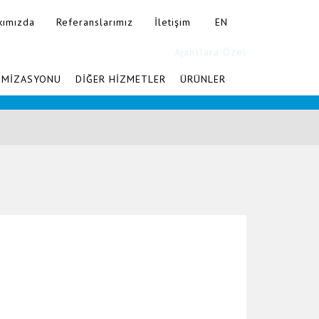
kımızda
Referanslarımız
İletişim
EN
Ajanslara Özel
İMİZASYONU
DİĞER HİZMETLER
ÜRÜNLER