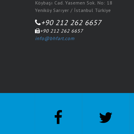
Köybaşı Cad. Yasemen Sok. No: 18
Yeniköy Sarıyer / İstanbul Türkiye
+90 212 262 6657
+90 212 262 6657
info@bhfart.com