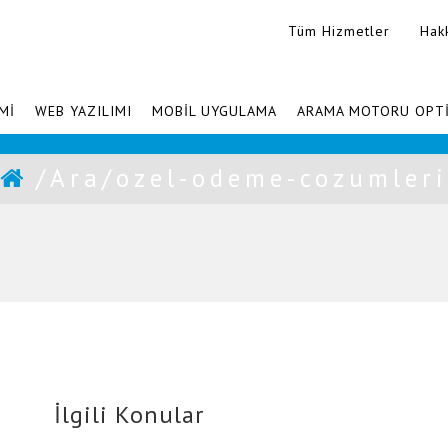
Tüm Hizmetler
Hak
Mİ
WEB YAZILIMI
MOBİL UYGULAMA
ARAMA MOTORU OPT
/Ara/ozel-odeme-cozumleri
İlgili Konular