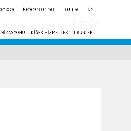
kımızda
Referanslarımız
İletişim
EN
Ajanslara Özel
İMİZASYONU
DİĞER HİZMETLER
ÜRÜNLER