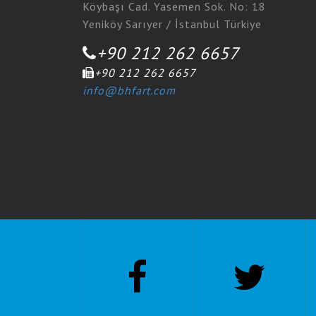
Köybaşı Cad. Yasemen Sok. No: 18
Yeniköy Sarıyer / İstanbul Türkiye
+90 212 262 6657
+90 212 262 6657
info@bhfart.com